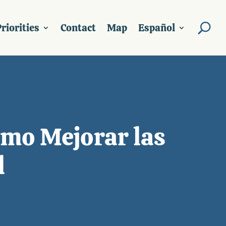
riorities
Contact
Map
Español
omo Mejorar las
l