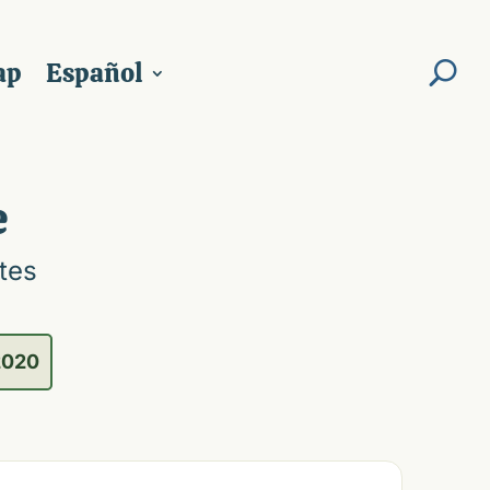
ap
Español
e
tes
2020